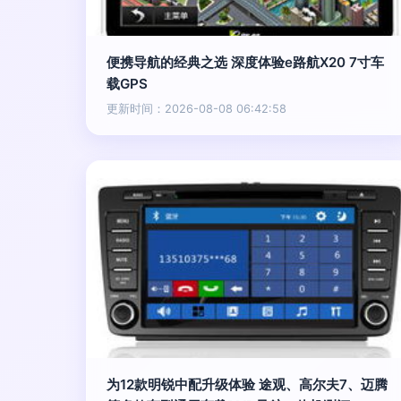
便携导航的经典之选 深度体验e路航X20 7寸车
载GPS
更新时间：2026-08-08 06:42:58
为12款明锐中配升级体验 途观、高尔夫7、迈腾